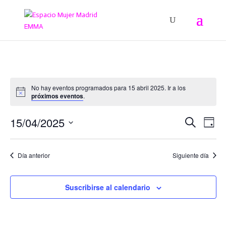
No hay eventos programados para 15 abril 2025. Ir a los
próximos eventos
.
Navega
Na
15/04/2025
Buscar
Día
de
de
Seleccionar
vis
búsqu
fecha.
de
Día anterior
Siguiente día
y
Eve
vistas
de
Suscribirse al calendario
Evento