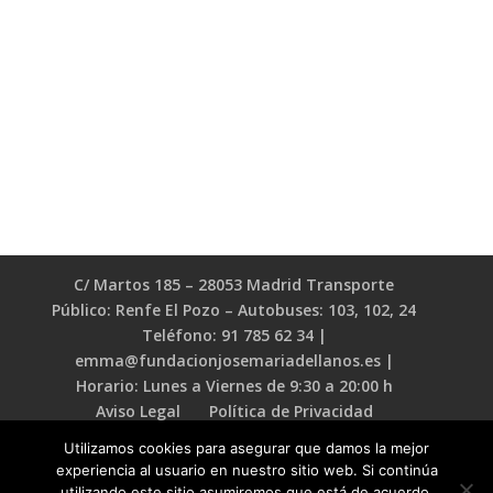
C/ Martos 185 – 28053 Madrid Transporte
Público: Renfe El Pozo – Autobuses: 103, 102, 24
Teléfono: 91 785 62 34 |
emma@fundacionjosemariadellanos.es |
Horario: Lunes a Viernes de 9:30 a 20:00 h
Aviso Legal
Política de Privacidad
Política de Cookies
Utilizamos cookies para asegurar que damos la mejor
experiencia al usuario en nuestro sitio web. Si continúa
utilizando este sitio asumiremos que está de acuerdo.