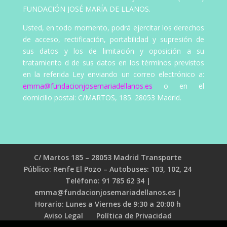
FUNDACIÓN JOSÉ MARÍA DE LLANOS.
Usted, en todo momento, podrá ejercitar los derechos
de acceso, rectificación, portabilidad y supresión de
sus datos y los de limitación y oposición a su
tratamiento d de sus datos en los términos previstos
en la referida Ley enviando un correo electrónico a:
emma@fundacionjosemariadellanos.es
o en el
domicilio postal: C/MARTOS, 185. 28053 Madrid.
C/ Martos 185 – 28053 Madrid Transporte
Público: Renfe El Pozo – Autobuses: 103, 102, 24
Teléfono: 91 785 62 34 |
emma@fundacionjosemariadellanos.es |
Horario: Lunes a Viernes de 9:30 a 20:00 h
Aviso Legal
Política de Privacidad