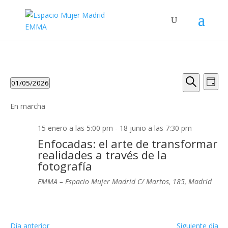
Navega
Na
01/05/2026
Día
de
de
Buscar
Seleccionar
vis
búsque
fecha.
En marcha
de
y
Eve
15 enero a las 5:00 pm
-
18 junio a las 7:30 pm
vistas
Enfocadas: el arte de transformar
de
realidades a través de la
Evento
fotografía
EMMA – Espacio Mujer Madrid
C/ Martos, 185, Madrid
Día anterior
Siguiente día