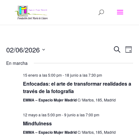
Navega
Na
02/06/2026
Buscar
Día
de
de
Seleccionar
vis
búsqu
En marcha
fecha.
de
y
Eve
15 enero a las 5:00 pm
-
18 junio a las 7:30 pm
vistas
Enfocadas: el arte de transformar realidades a
de
través de la fotografía
Evento
EMMA – Espacio Mujer Madrid
C/ Martos, 185, Madrid
12 mayo a las 5:00 pm
-
9 junio a las 7:00 pm
Mindfulness
EMMA – Espacio Mujer Madrid
C/ Martos, 185, Madrid