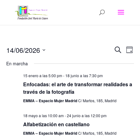
Navega
Na
14/06/2026
Buscar
Día
de
de
Seleccionar
vis
búsqu
En marcha
fecha.
de
y
Eve
15 enero a las 5:00 pm
-
18 junio a las 7:30 pm
vistas
Enfocadas: el arte de transformar realidades a
de
través de la fotografía
Evento
EMMA – Espacio Mujer Madrid
C/ Martos, 185, Madrid
18 mayo a las 10:00 am
-
24 junio a las 12:00 pm
Alfabetización en castellano
EMMA – Espacio Mujer Madrid
C/ Martos, 185, Madrid