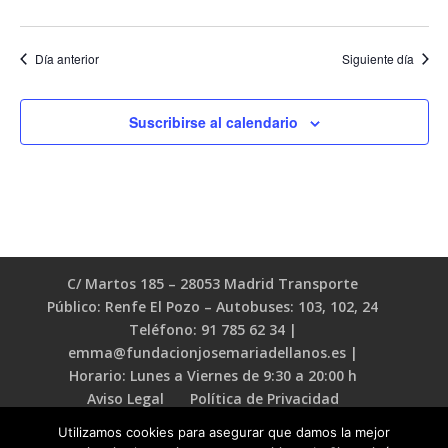
Día anterior
Siguiente día
Suscribirse al calendario
C/ Martos 185 – 28053 Madrid Transporte
Público: Renfe El Pozo – Autobuses: 103, 102, 24
Teléfono: 91 785 62 34 |
emma@fundacionjosemariadellanos.es |
Horario: Lunes a Viernes de 9:30 a 20:00 h
Aviso Legal
Política de Privacidad
Política de Cookies
Utilizamos cookies para asegurar que damos la mejor