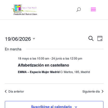
Navega
Na
19/06/2026
Buscar
Día
de
de
Seleccionar
vis
búsqu
En marcha
fecha.
de
y
Eve
18 mayo a las 10:00 am
-
24 junio a las 12:00 pm
vistas
Alfabetización en castellano
de
EMMA – Espacio Mujer Madrid
C/ Martos, 185, Madrid
Evento
Día anterior
Siguiente día
Suscribirse al calendario