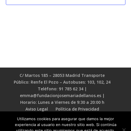
C/ Martos 185 – 28053 Madrid Transporte
Público: Renfe El Pozo – Autobuses: 103, 102, 24
Teléfono: 91 785 62 34 |
emma@fundacionjosemariadellanos.es |
Horario: Lunes a Viernes de 9:30 a 20:00 h
Aviso Legal
Política de Privacidad
Política de Cookies
Utilizamos cookies para asegurar que damos la mejor
experiencia al usuario en nuestro sitio web. Si continúa
utilizando este sitio asumiremos que está de acuerdo.