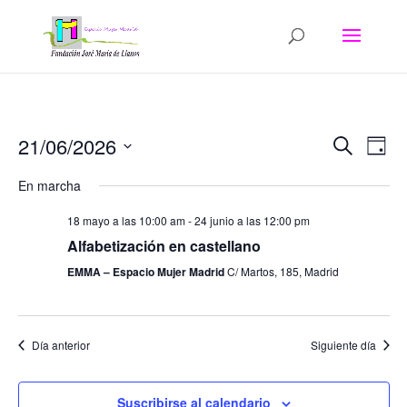
Navega
Na
21/06/2026
Buscar
Día
de
de
Seleccionar
vis
búsqu
En marcha
fecha.
de
y
Eve
18 mayo a las 10:00 am
-
24 junio a las 12:00 pm
vistas
Alfabetización en castellano
de
EMMA – Espacio Mujer Madrid
C/ Martos, 185, Madrid
Evento
Día anterior
Siguiente día
Suscribirse al calendario