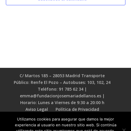
C/ Martos 185 – 28053 Madrid Transporte
Público: Renfe El Pozo – Autobuses: 103, 102, 24
Teléfono: 91 785 62 34 |
emma@fundacionjosemariadellanos.es |
Horario: Lunes a Viernes de 9:30 a 20:00 h
Aviso Legal
Política de Privacidad
Política de Cookies
Utilizamos cookies para asegurar que damos la mejor
experiencia al usuario en nuestro sitio web. Si continúa
utilizando este sitio asumiremos que está de acuerdo.