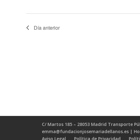
Día anterior
C/ Martos 185 – 28053 Madrid Transporte Públ
emma@fundacionjosemariadellanos.es | Horar
Aviso Legal
Política de Privacidad
Polít