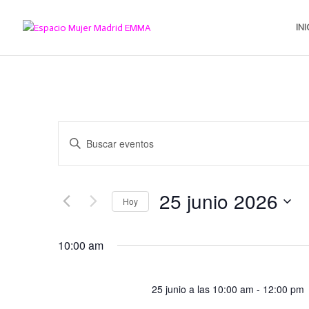
INI
Navegación
Introduce
de
la
búsqueda
palabra
y
clave.
25 junio 2026
vistas
Busca
Hoy
de
Eventos
Seleccionar
Eventos
para
fecha.
10:00 am
la
palabra
clave.
25 junio a las 10:00 am
-
12:00 pm