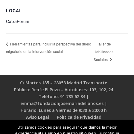
LOCAL
CaixaForum
Taller de
Herramientas para incluir la perspectiva del duelo
migratorio en la intervención social
Habilidades
Sociales
C/ Martos 185 – 28053 Madrid Transporte
Público: Renfe El Pozo – Autobuses: 103, 102, 24
Teléfono: 91 785 62 34 |
emma@fundacionjosemariadellanos.es |
Horario: Lunes a Viernes de 9:30 a 20:00 h
Aviso Legal
Política de Privacidad
Política de Cookies
Utilizamos cookies para asegurar que damos la mejor
experiencia al usuario en nuestro sitio web. Si continúa