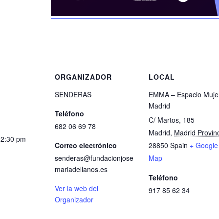
S
ORGANIZADOR
LOCAL
SENDERAS
EMMA – Espacio Muje
Madrid
Teléfono
C/ Martos, 185
682 06 69 78
Madrid
,
Madrid Provin
12:30 pm
Correo electrónico
28850
Spain
+ Google
senderas@fundacionjose
Map
mariadellanos.es
Teléfono
Ver la web del
917 85 62 34
Organizador