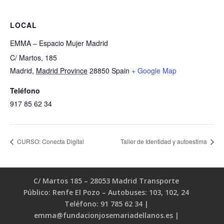
LOCAL
EMMA – Espacio Mujer Madrid
C/ Martos, 185
Madrid
,
Madrid Province
28850
Spain
+ Google Map
Teléfono
917 85 62 34
CURSO: Conecta Digital
Taller de Identidad y autoestima
C/ Martos 185 – 28053 Madrid Transporte
Público: Renfe El Pozo – Autobuses: 103, 102, 24
Teléfono: 91 785 62 34 |
emma@fundacionjosemariadellanos.es |