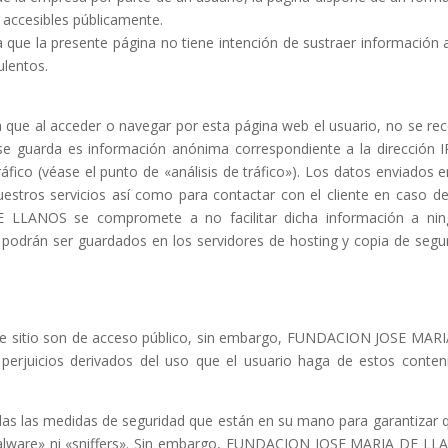
 accesibles públicamente.
 la presente página no tiene intención de sustraer información 
ulentos.
 al acceder o navegar por esta página web el usuario, no se rec
se guarda es información anónima correspondiente a la dirección I
ráfico (véase el punto de «análisis de tráfico»). Los datos enviados e
uestros servicios así como para contactar con el cliente en caso d
LLANOS se compromete a no facilitar dicha información a nin
podrán ser guardados en los servidores de hosting y copia de segu
te sitio son de acceso público, sin embargo, FUNDACION JOSE MAR
erjuicios derivados del uso que el usuario haga de estos conten
as medidas de seguridad que están en su mano para garantizar 
«malware» ni «sniffers». Sin embargo, FUNDACION JOSE MARIA DE L