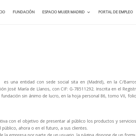
CIO
FUNDACIÓN
ESPACIO MUJER MADRID
PORTAL DE EMPLEO
 una entidad con sede social sita en (Madrid), en la C/Barro
ón José María de Llanos, con CIF: G-78511292. Inscrita en el Regist
ndación sin ánimo de lucro, en la hoja personal 86, tomo VII, foli
va con el objetivo de presentar al público los productos y servicio
lico, ahora o en el futuro, a sus clientes.
de la empresa por parte de un usuario, la página dispone de un formu