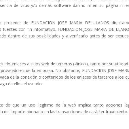
usencia de virus y/o demás software dañino ni en su página ni e
n no proceder de FUNDACION JOSE MARIA DE LLANOS directame
tras fuentes con fin informativo. FUNDACION JOSE MARIA DE LLAN
o dentro de sus posibilidades y a verificarlo antes de ser expues
luido enlaces a sitios web de terceros («links»), tanto por su utilidad
s o proveedores de la empresa. No obstante, FUNDACION JOSE MAR
ada de la conexión o contenidos de los enlaces de terceros a los q
aga de ellos el usuario.
e que un uso ilegítimo de la web implica tanto acciones leg
ida del importe abonado en las transacciones de carácter fraudulento.