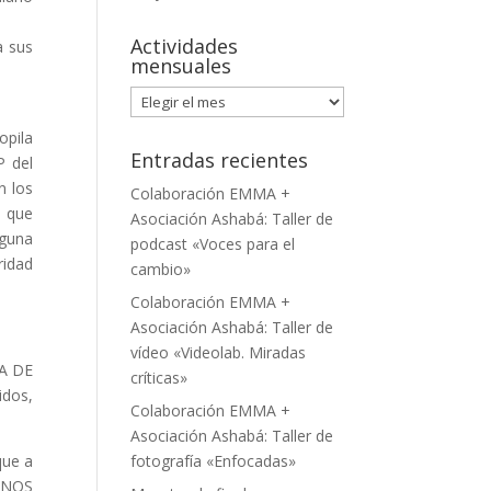
Actividades
a sus
mensuales
Actividades
mensuales
opila
Entradas recientes
P del
n los
Colaboración EMMA +
e que
Asociación Ashabá: Taller de
guna
podcast «Voces para el
ridad
cambio»
Colaboración EMMA +
Asociación Ashabá: Taller de
vídeo «Videolab. Miradas
IA DE
críticas»
idos,
Colaboración EMMA +
Asociación Ashabá: Taller de
que a
fotografía «Enfocadas»
LANOS