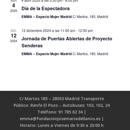
4 abril 2025 a las 5:30 pm
-
8:00 pm
ABR
4
Día de la Espectadora
2025
EMMA – Espacio Mujer Madrid
C/ Martos, 185, Madrid
12 diciembre 2024 a las 11:00 am
-
12:30 pm
DIC
12
Jornada de Puertas Abiertas de Proyecto
2024
Senderas
EMMA – Espacio Mujer Madrid
C/ Martos, 185, Madrid
C/ Martos 185 – 28053 Madrid Transporte
Público: Renfe El Pozo – Autobuses: 103, 102, 24
Teléfono: 91 785 62 34 |
emma@fundacionjosemariadellanos.es |
Horario: Lunes a Viernes de 9:30 a 20:00 h