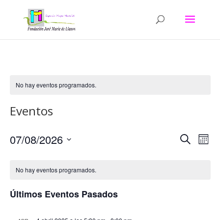
No hay eventos programados.
Eventos
Navega
Na
07/08/2026
Buscar
Mes
de
de
Seleccionar
vis
búsqu
fecha.
de
No hay eventos programados.
y
Eve
vistas
Últimos Eventos Pasados
de
Evento