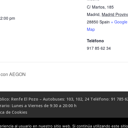
C/ Martos, 185
Madrid
,
Madrid Provin
12:00 pm
28850
Spain
+ Google
Map
Teléfono
917 85 62 34
es con AEGON
ico: Renfe El Pozo – Autobuses: 103, 102, 24 Teléfono: 91 785 6
io: Lunes a Viernes de 9:30 a 20:00 h
ica de Cookies
iencia al usuario en nuestro sitio web. Si continúa utilizando este si