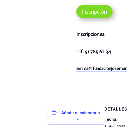
Inscripción
Inscripciones
:
Tlf. 91 785 62 34
emma@
fundacionjosemari
DETALLE
Añadir al calendario
Fecha:
3 abril 2025