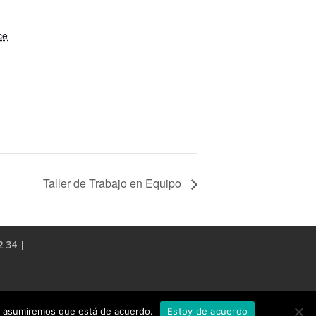
ce
Taller de Trabajo en Equipo
2 34 |
tio asumiremos que está de acuerdo.
Estoy de acuerdo