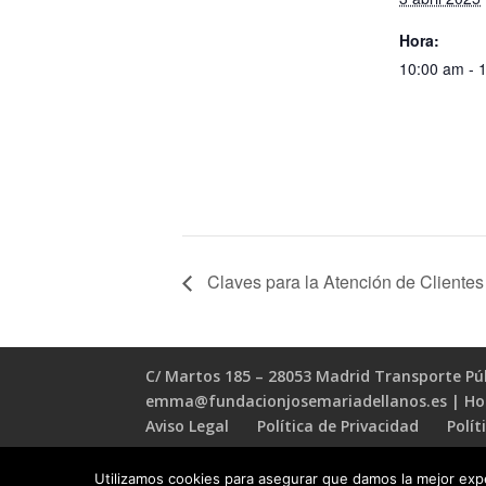
Hora:
10:00 am - 
Claves para la Atención de Client
C/ Martos 185 – 28053 Madrid Transporte Públ
emma@fundacionjosemariadellanos.es | Horar
Aviso Legal
Política de Privacidad
Polít
Utilizamos cookies para asegurar que damos la mejor exper
Diseño y desarrollo
Ten Ideas Web