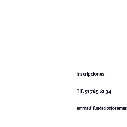
Inscripciones
:
Tlf. 91 785 62 34
emma@
fundacionjosemari