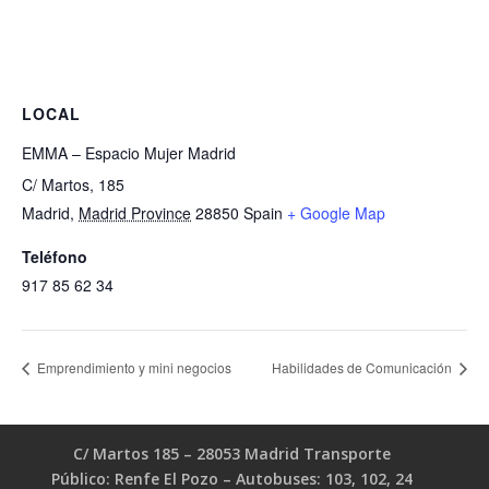
LOCAL
EMMA – Espacio Mujer Madrid
C/ Martos, 185
Madrid
,
Madrid Province
28850
Spain
+ Google Map
Teléfono
917 85 62 34
Emprendimiento y mini negocios
Habilidades de Comunicación
C/ Martos 185 – 28053 Madrid Transporte
Público: Renfe El Pozo – Autobuses: 103, 102, 24