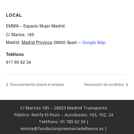
LOCAL
EMMA – Espacio Mujer Madrid
C/ Martos, 185
Madrid
,
Madrid Province
28850
Spain
+ Google Map
Teléfono
917 85 62 34
Documentación previa al empleo
Resolución de conflictos
C/ Martos 185 – 28053 Madrid Transporte
Público: Renfe El Pozo – Autobuses: 103, 102, 24
Teléfono: 91 785 62 34 |
emma@fundacionjosemariadellanos.es |