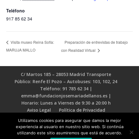
Teléfono
917 85 62 34
Preparación de entrevistas de trabajo
Visita museo Reina Sofía:
MARUJA MALLO
con Realidad Virtual
C/ Martos 185 – 28053 Madrid Transporte
Público: Renfe El Pozo – Autobuses: 103, 102, 24
Teléfono: 91 785 62 34 |
emma@fundacionjosemariadellanos.es |
Horario: Lunes a Viernes de 9:30 a 20:00 h
Aviso Legal
Política de Privacidad
Política de Cookies
Utilizamos cookies para asegurar que damos la mejor
experiencia al usuario en nuestro sitio web. Si continúa
utilizando este sitio asumiremos que está de acuerdo.