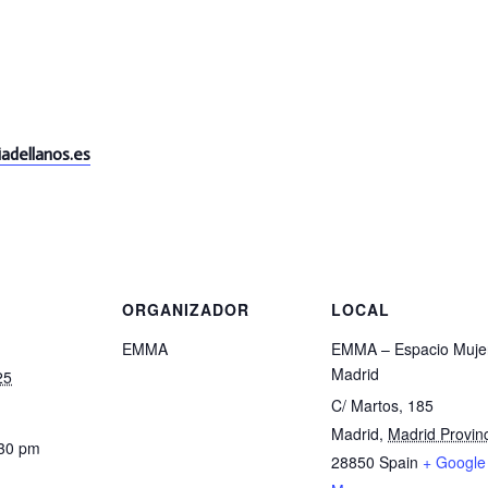
adellanos.es
S
ORGANIZADOR
LOCAL
EMMA
EMMA – Espacio Muje
Madrid
25
C/ Martos, 185
Madrid
,
Madrid Provin
:30 pm
28850
Spain
+ Google