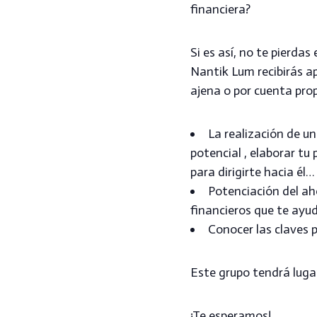
financiera?
Si es así, no te pierda
Nantik Lum recibirás ap
ajena o por cuenta pro
La realización de un
potencial , elaborar tu 
para dirigirte hacia él…
Potenciación del ah
financieros que te ayu
Conocer las claves 
Este grupo tendrá lugar
¡Te esperamos!