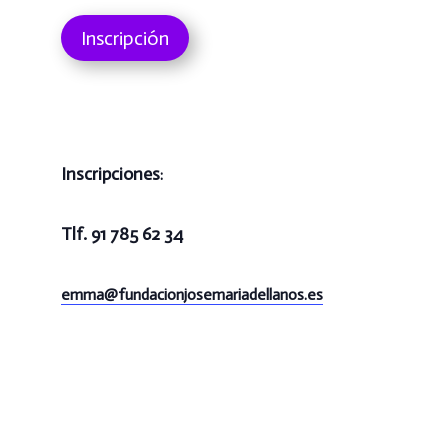
Inscripción
Inscripciones
:
Tlf. 91 785 62 34
emma@
fundacionjosemariadellanos.es