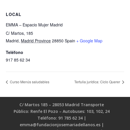
LOCAL
EMMA – Espacio Mujer Madrid
C/ Martos, 185
Madrid
,
Madrid Province
28850
Spain
+ Google Map
Teléfono
917 85 62 34
Curso Menús saludables
Tertulia jurídica: Ciclo Querer
C/ Martos 185 – 28053 Madrid Transporte
Público: Renfe El Pozo – Autobuses: 103, 102, 24
Teléfono: 91 785 62 34 |
emma@fundacionjosemariadellanos.es |