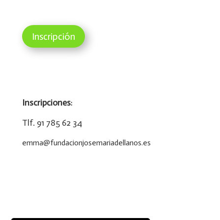
Inscripción
Inscripciones
:
Tlf. 91 785 62 34
emma@
fundacionjosemariadellanos.es