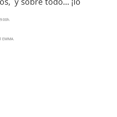
os, y sobre todo… ¡lo
19:00h.
al EMMA.