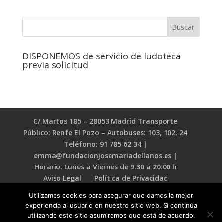
DISPONEMOS de servicio de ludoteca
previa solicitud
C/ Martos 185 – 28053 Madrid Transporte
Público: Renfe El Pozo – Autobuses: 103, 102, 24
Teléfono: 91 785 62 34 |
emma@fundacionjosemariadellanos.es |
Horario: Lunes a Viernes de 9:30 a 20:00 h
Aviso Legal
Política de Privacidad
Política de Cookies
Utilizamos cookies para asegurar que damos la mejor
experiencia al usuario en nuestro sitio web. Si continúa
utilizando este sitio asumiremos que está de acuerdo.