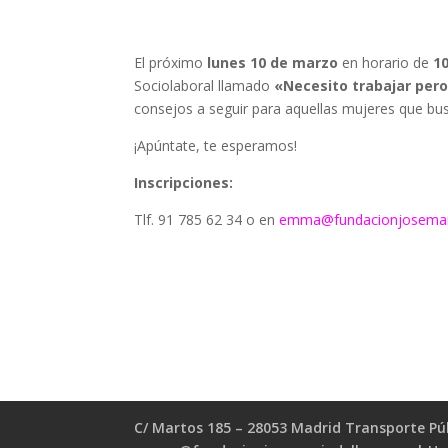
El próximo
lunes 10 de marzo
en horario de
10
Sociolaboral llamado
«Necesito trabajar per
consejos a seguir para aquellas mujeres que busc
¡Apúntate, te esperamos!
Inscripciones:
Tlf. 91 785 62 34 o en
emma@
fundacionjosemar
C/ Martos 185 – 28053 Madrid Transporte Públ