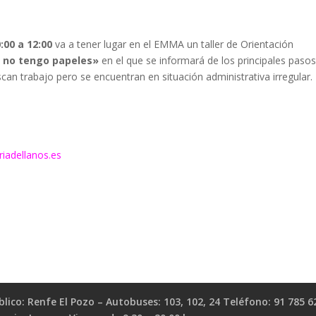
:00 a 12:00
va a tener lugar en el EMMA un taller de Orientación
o no tengo papeles»
en el que se informará de los principales pasos
an trabajo pero se encuentran en situación administrativa irregular.
iadellanos.es
ico: Renfe El Pozo – Autobuses: 103, 102, 24 Teléfono: 91 785 6