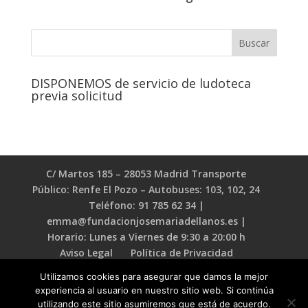
DISPONEMOS de servicio de ludoteca
previa solicitud
C/ Martos 185 – 28053 Madrid Transporte
Público: Renfe El Pozo – Autobuses: 103, 102, 24
Teléfono: 91 785 62 34 |
emma@fundacionjosemariadellanos.es |
Horario: Lunes a Viernes de 9:30 a 20:00 h
Aviso Legal
Política de Privacidad
Política de Cookies
Utilizamos cookies para asegurar que damos la mejor
experiencia al usuario en nuestro sitio web. Si continúa
utilizando este sitio asumiremos que está de acuerdo.