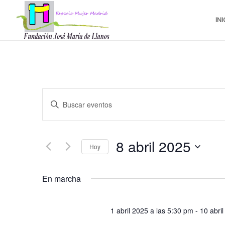
INI
Navegación
Introduce
de
la
búsqueda
palabra
y
clave.
8 abril 2025
vistas
Busca
Hoy
de
Eventos
Seleccionar
Eventos
para
fecha.
En marcha
la
palabra
clave.
1 abril 2025 a las 5:30 pm
-
10 abri