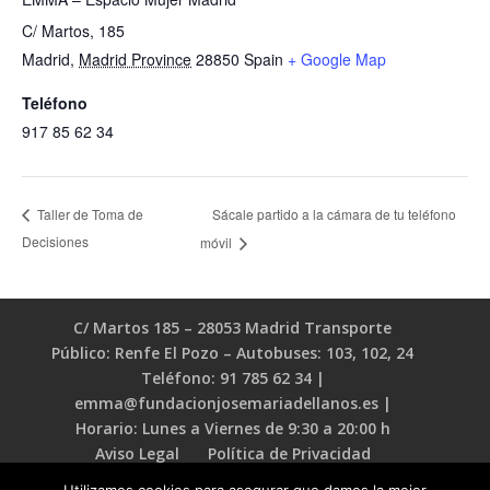
C/ Martos, 185
Madrid
,
Madrid Province
28850
Spain
+ Google Map
Teléfono
917 85 62 34
Sácale partido a la cámara de tu teléfono
Taller de Toma de
Decisiones
móvil
C/ Martos 185 – 28053 Madrid Transporte
Público: Renfe El Pozo – Autobuses: 103, 102, 24
Teléfono: 91 785 62 34 |
emma@fundacionjosemariadellanos.es |
Horario: Lunes a Viernes de 9:30 a 20:00 h
Aviso Legal
Política de Privacidad
Política de Cookies