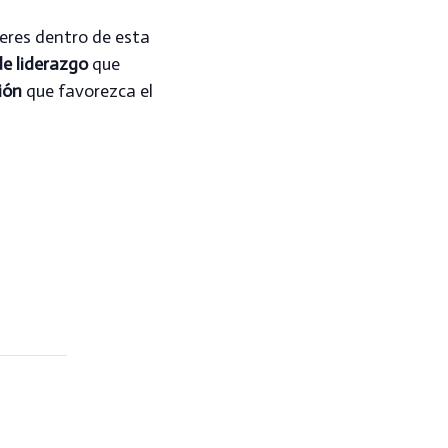
jeres dentro de esta
de liderazgo
que
ión
que favorezca el