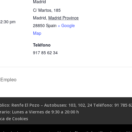
Madrid
C/ Martos, 185
Madrid
,
Madrid Province
12:30 pm
28850
Spain
+ Google
Map
Teléfono
917 85 62 34
e Empleo
ico: Renfe El Pozo – Autobuses: 103, 102, 24 Teléfono: 91 785 6
io: Lunes a Viernes de 9:30 a 20:00 h
ica de Cookies