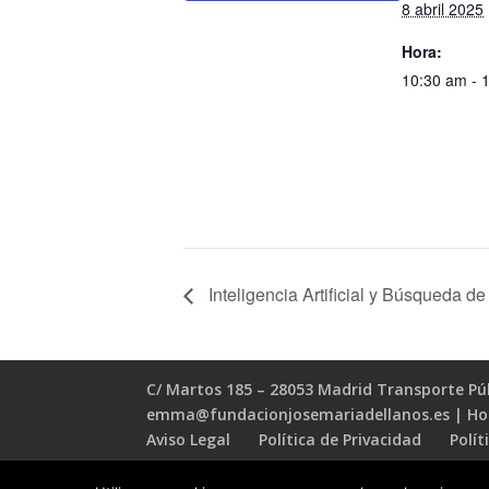
8 abril 2025
Hora:
10:30 am - 
Inteligencia Artificial y Búsqueda d
C/ Martos 185 – 28053 Madrid Transporte Públ
emma@fundacionjosemariadellanos.es | Horar
Aviso Legal
Política de Privacidad
Polít