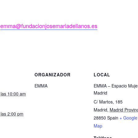
n
emma@
fundacionjosemariadellanos.es
S
ORGANIZADOR
LOCAL
EMMA
EMMA – Espacio Muje
Madrid
 las 10:00 am
C/ Martos, 185
Madrid
,
Madrid Provin
 las 2:00 pm
28850
Spain
+ Google
Map