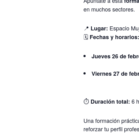
Apúntate a esta
forma
en muchos sectores.
📍
Espacio Muj
Lugar:
🗓
Fechas y horarios
Jueves 26 de febr
Viernes 27 de feb
⏱
6 h
Duración total:
Una formación práctica
reforzar tu perfil profe