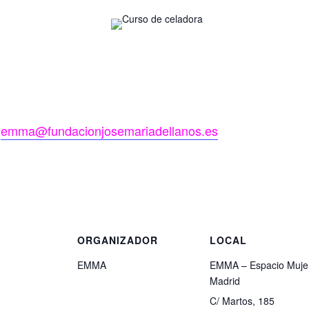
n
emma@
fundacionjosemariadellanos.es
S
ORGANIZADOR
LOCAL
EMMA
EMMA – Espacio Muje
Madrid
C/ Martos, 185