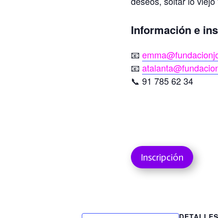
deseos, soltar lo viejo
Información e in
📧
emma@fundacionjo
📧
atalanta@fundacion
📞 91 785 62 34
Inscripción
DETALLE