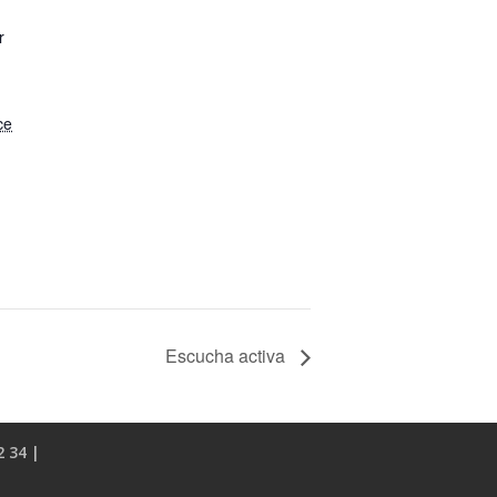
r
ce
Escucha activa
2 34 |