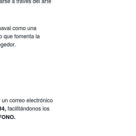
rse a través del arte
rnaval como una
vo que fomenta la
ogedor.
 un correo electrónico
facilitándonos los
34,
FONO.