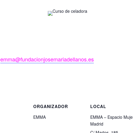
n
emma@
fundacionjosemariadellanos.es
S
ORGANIZADOR
LOCAL
EMMA
EMMA – Espacio Muje
Madrid
C/ Martos, 185