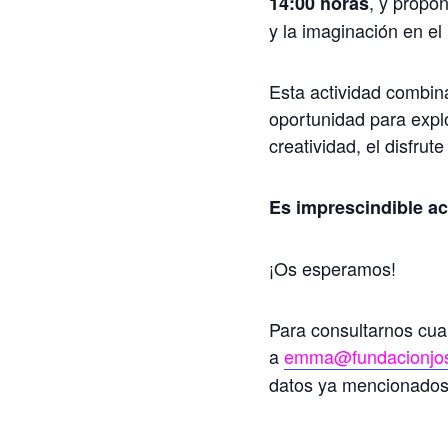
, y propo
14:00 horas
y la imaginación en e
Esta actividad combina
oportunidad para explo
creatividad, el disfru
Es imprescindible ac
¡Os esperamos!
Para consultarnos cual
a
emma@fundacionjos
datos ya mencionados