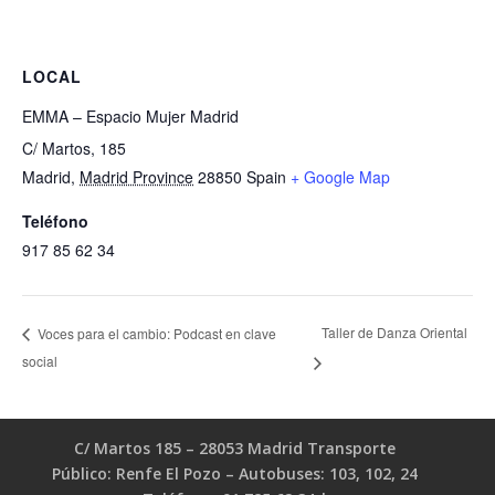
LOCAL
EMMA – Espacio Mujer Madrid
C/ Martos, 185
Madrid
,
Madrid Province
28850
Spain
+ Google Map
Teléfono
917 85 62 34
Taller de Danza Oriental
Voces para el cambio: Podcast en clave
social
C/ Martos 185 – 28053 Madrid Transporte
Público: Renfe El Pozo – Autobuses: 103, 102, 24